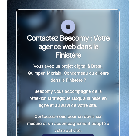

Contactez Beecomy : Votre
agence web dans le
Finistère
Vous avez un projet digital à
Brest,
Quimper, Morlaix, Concarneau
ou ailleurs
dans le Finistère ?
Beecomy vous accompagne de la
réflexion stratégique jusqu’à la mise en
ligne et au suivi de votre site.
Contactez-nous pour un
devis sur
mesure
et un accompagnement adapté à
votre activité.