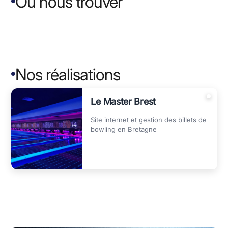
Où nous trouver
Brest

Nos réalisations

Le Master Brest
Site internet et gestion des billets de
bowling en Bretagne