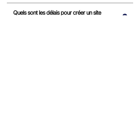
Quels sont les délais pour créer un site
internet ?
Assurez-vous l’hébergement et la
maintenance des sites ?
Pouvez-vous optimiser mon
référencement local dans le Finistère ?
Proposez-vous la gestion des réseaux
sociaux ?