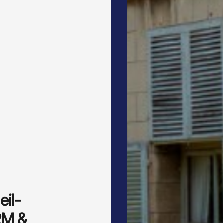
il-
CRM &