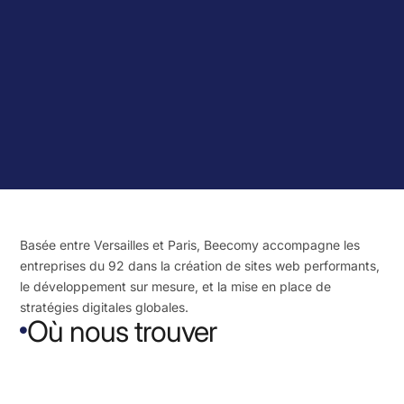
Basée entre Versailles et Paris, Beecomy accompagne les
entreprises du 92 dans la création de sites web performants,
le développement sur mesure, et la mise en place de
stratégies digitales globales.
Où nous trouver
Boulogne Billancourt
Chaville

Clamart
Garches
Issy-les-Moulineaux
Levallois-Perret
Meudon
Puteaux
Rueil-Malmaison
Saint Cloud
Sèvres
Ville d’Avray