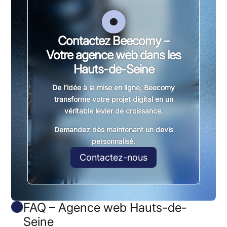

Contactez Beecomy –
Votre agence web dans les
Hauts-de-Seine
De l’idée à la mise en ligne, Beecomy
transforme votre projet digital en un
véritable levier de croissance.
Demandez dès maintenant
un
devis
personnalisé
.
Contactez-nous
FAQ – Agence web Hauts-de-

Seine