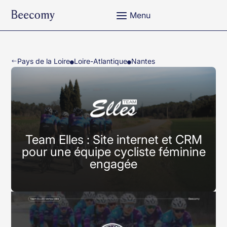
a
Menu
Pays de la Loire
Loire-Atlantique
Nantes
#


Team Elles : Site internet et CRM
pour une équipe cycliste féminine
engagée