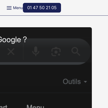
a
01 47 50 21 05
Menu
 Google ?