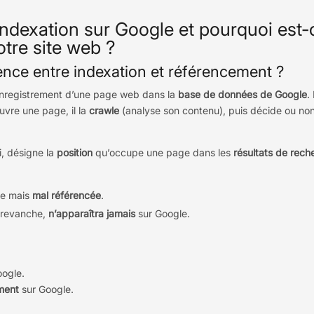
indexation sur Google et pourquoi est-
otre site web ?
rence entre indexation et référencement ?
enregistrement d’une page web dans la
base de données de Google
.
vre une page, il la
crawle
(analyse son contenu), puis décide ou no
ui, désigne la
position
qu’occupe une page dans les
résultats de rech
ée mais
mal référencée
.
 revanche,
n’apparaîtra jamais
sur Google.
ogle.
ment
sur Google.