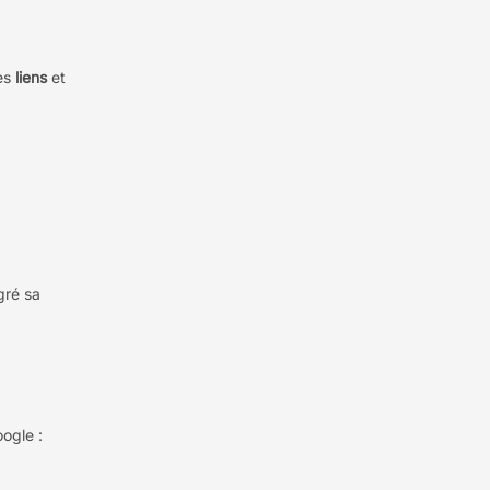
les
liens
et
ré sa
ogle :