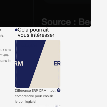
Cela pourrait
n

vous intéresser
le,

Logiciel
yeux des
tielle.
(sans le

Différence ERP CRM : tout
comprendre pour choisir
le bon logiciel