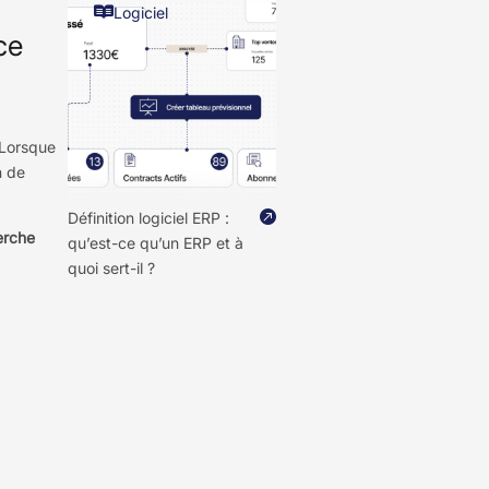

Logiciel
ce
 Lorsque
n de

Définition logiciel ERP :
erche
qu’est-ce qu’un ERP et à
quoi sert-il ?